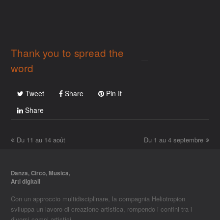
Thank you to spread the
word
Tweet
Share
Pin It
Share
previous
next
Du 11 au 14 août
Du 1 au 4 septembre
post:
post:
Danza, Circo, Musica,
Arti digitali
Con un approccio multidisciplinare, la compagnia Heliotropion
sviluppa un lavoro di creazione artistica, rompendo i confini tra i
diversi campi artistici ...